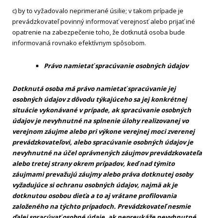
c) by to vyžadovalo neprimerané úsilie; v takom prípade je
prevádzkovateľ povinný informovať verejnosť alebo prijať iné
opatrenie na zabezpečenie toho, že dotknutá osoba bude
informovaná rovnako efektívnym spôsobom.
Právo namietať spracúvanie osobných údajov
Dotknutá osoba má právo namietať spracúvanie jej
osobných údajov z dôvodu týkajúceho sa jej konkrétnej
situácie vykonávané v prípade, ak spracúvanie osobných
údajov je nevyhnutné na splnenie úlohy realizovanej vo
verejnom záujme alebo pri výkone verejnej moci zverenej
prevádzkovateľovi, alebo spracúvanie osobných údajov je
nevyhnutné na účel oprávnených záujmov prevádzkovateľa
alebo tretej strany okrem prípadov, keď nad týmito
záujmami prevažujú záujmy alebo práva dotknutej osoby
vyžadujúce si ochranu osobných údajov, najmä ak je
dotknutou osobou dieťa a to aj vrátane profilovania
založeného na týchto prípadoch. Prevádzkovateľ nesmie
ďalej spracúvať osobné údaje, ak nepreukáže nevyhnutné