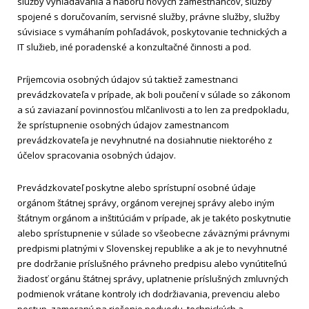
služby vyhľadávania a náboru nových zamestnancov, služby
spojené s doručovaním, servisné služby, právne služby, služby
súvisiace s vymáhaním pohľadávok, poskytovanie technických a
IT služieb, iné poradenské a konzultačné činnosti a pod.
Príjemcovia osobných údajov sú taktiež zamestnanci
prevádzkovateľa v prípade, ak boli poučení v súlade so zákonom
a sú zaviazaní povinnosťou mlčanlivosti a to len za predpokladu,
že sprístupnenie osobných údajov zamestnancom
prevádzkovateľa je nevyhnutné na dosiahnutie niektorého z
účelov spracovania osobných údajov.
Prevádzkovateľ poskytne alebo sprístupní osobné údaje
orgánom štátnej správy, orgánom verejnej správy alebo iným
štátnym orgánom a inštitúciám v prípade, ak je takéto poskytnutie
alebo sprístupnenie v súlade so všeobecne záväznými právnymi
predpismi platnými v Slovenskej republike a ak je to nevyhnutné
pre dodržanie príslušného právneho predpisu alebo vynútiteľnú
žiadosť orgánu štátnej správy, uplatnenie príslušných zmluvných
podmienok vrátane kontroly ich dodržiavania, prevenciu alebo
postup zameraný na riešenie podvodu, technických a