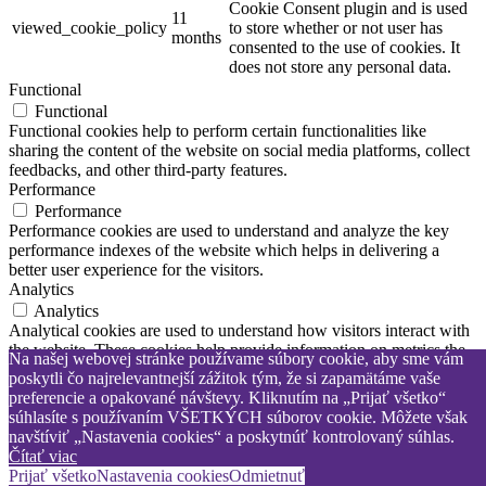
Cookie Consent plugin and is used
11
viewed_cookie_policy
to store whether or not user has
months
consented to the use of cookies. It
does not store any personal data.
Functional
Functional
Functional cookies help to perform certain functionalities like
sharing the content of the website on social media platforms, collect
feedbacks, and other third-party features.
Performance
Performance
Performance cookies are used to understand and analyze the key
performance indexes of the website which helps in delivering a
better user experience for the visitors.
Analytics
Analytics
Analytical cookies are used to understand how visitors interact with
the website. These cookies help provide information on metrics the
Na našej webovej stránke používame súbory cookie, aby sme vám
number of visitors, bounce rate, traffic source, etc.
poskytli čo najrelevantnejší zážitok tým, že si zapamätáme vaše
Advertisement
preferencie a opakované návštevy. Kliknutím na „Prijať všetko“
Advertisement
súhlasíte s používaním VŠETKÝCH súborov cookie. Môžete však
Advertisement cookies are used to provide visitors with relevant ads
navštíviť „Nastavenia cookies“ a poskytnúť kontrolovaný súhlas.
and marketing campaigns. These cookies track visitors across
Čítať viac
websites and collect information to provide customized ads.
Prijať všetko
Nastavenia cookies
Odmietnuť