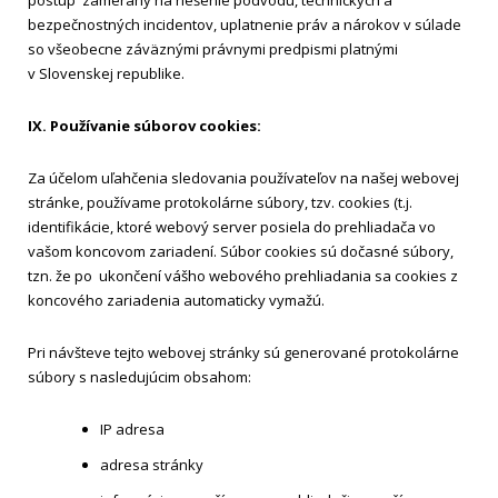
bezpečnostných incidentov, uplatnenie práv a nárokov v súlade
so všeobecne záväznými právnymi predpismi platnými
v Slovenskej republike.
IX. Používanie súborov cookies:
Za účelom uľahčenia sledovania používateľov na našej webovej
stránke, používame protokolárne súbory, tzv. cookies (t.j.
identifikácie, ktoré webový server posiela do prehliadača vo
vašom koncovom zariadení. Súbor cookies sú dočasné súbory,
tzn. že po ukončení vášho webového prehliadania sa cookies z
koncového zariadenia automaticky vymažú.
Pri návšteve tejto webovej stránky sú generované protokolárne
súbory s nasledujúcim obsahom:
IP adresa
adresa stránky