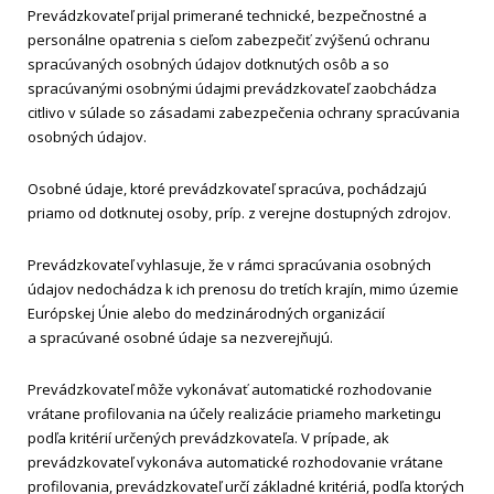
Prevádzkovateľ prijal primerané technické, bezpečnostné a
personálne opatrenia s cieľom zabezpečiť zvýšenú ochranu
spracúvaných osobných údajov dotknutých osôb a so
spracúvanými osobnými údajmi prevádzkovateľ zaobchádza
citlivo v súlade so zásadami zabezpečenia ochrany spracúvania
osobných údajov.
Osobné údaje, ktoré prevádzkovateľ spracúva, pochádzajú
priamo od dotknutej osoby, príp. z verejne dostupných zdrojov.
Prevádzkovateľ vyhlasuje, že v rámci spracúvania osobných
údajov nedochádza k ich prenosu do tretích krajín, mimo územie
Európskej Únie alebo do medzinárodných organizácií
a spracúvané osobné údaje sa nezverejňujú.
Prevádzkovateľ môže vykonávať automatické rozhodovanie
vrátane profilovania na účely realizácie priameho marketingu
podľa kritérií určených prevádzkovateľa. V prípade, ak
prevádzkovateľ vykonáva automatické rozhodovanie vrátane
profilovania, prevádzkovateľ určí základné kritériá, podľa ktorých