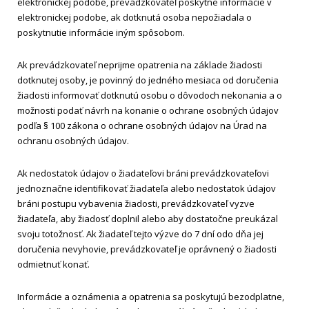
elektronickej podobe, prevádzkovateľ poskytne informácie v
elektronickej podobe, ak dotknutá osoba nepožiadala o
poskytnutie informácie iným spôsobom.
Ak prevádzkovateľ neprijme opatrenia na základe žiadosti
dotknutej osoby, je povinný do jedného mesiaca od doručenia
žiadosti informovať dotknutú osobu o dôvodoch nekonania a o
možnosti podať návrh na konanie o ochrane osobných údajov
podľa § 100 zákona o ochrane osobných údajov na Úrad na
ochranu osobných údajov.
Ak nedostatok údajov o žiadateľovi bráni prevádzkovateľovi
jednoznačne identifikovať žiadateľa alebo nedostatok údajov
bráni postupu vybavenia žiadosti, prevádzkovateľ vyzve
žiadateľa, aby žiadosť doplnil alebo aby dostatočne preukázal
svoju totožnosť. Ak žiadateľ tejto výzve do 7 dní odo dňa jej
doručenia nevyhovie, prevádzkovateľ je oprávnený o žiadosti
odmietnuť konať.
Informácie a oznámenia a opatrenia sa poskytujú bezodplatne,