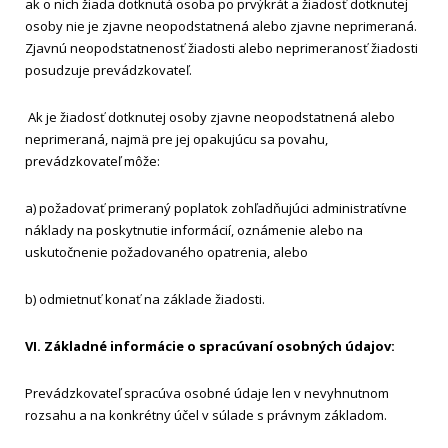
ak o nich žiada dotknutá osoba po prvýkrát a žiadosť dotknutej
osoby nie je zjavne neopodstatnená alebo zjavne neprimeraná.
Zjavnú neopodstatnenosť žiadosti alebo neprimeranosť žiadosti
posudzuje prevádzkovateľ.
Ak je žiadosť dotknutej osoby zjavne neopodstatnená alebo
neprimeraná, najmä pre jej opakujúcu sa povahu,
prevádzkovateľ môže:
a) požadovať primeraný poplatok zohľadňujúci administratívne
náklady na poskytnutie informácií, oznámenie alebo na
uskutočnenie požadovaného opatrenia, alebo
b) odmietnuť konať na základe žiadosti.
VI. Základné informácie o spracúvaní osobných údajov:
Prevádzkovateľ spracúva osobné údaje len v nevyhnutnom
rozsahu a na konkrétny účel v súlade s právnym základom.