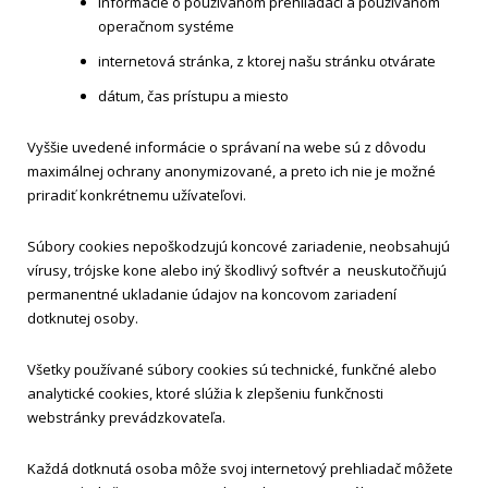
informácie o používanom prehliadači a používanom
operačnom systéme
internetová stránka, z ktorej našu stránku otvárate
dátum, čas prístupu a miesto
Vyššie uvedené informácie o správaní na webe sú z dôvodu
maximálnej ochrany anonymizované, a preto ich nie je možné
priradiť konkrétnemu užívateľovi.
Súbory cookies nepoškodzujú koncové zariadenie, neobsahujú
vírusy, trójske kone alebo iný škodlivý softvér a neuskutočňujú
permanentné ukladanie údajov na koncovom zariadení
dotknutej osoby.
Všetky používané súbory cookies sú technické, funkčné alebo
analytické cookies, ktoré slúžia k zlepšeniu funkčnosti
webstránky prevádzkovateľa.
Každá dotknutá osoba môže svoj internetový prehliadač môžete