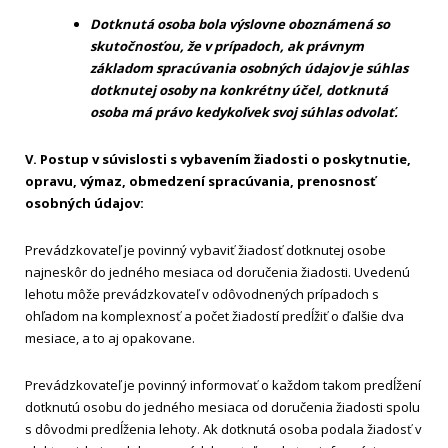
Dotknutá osoba bola výslovne oboznámená so
skutočnosťou, že v prípadoch, ak právnym
základom spracúvania osobných údajov je súhlas
dotknutej osoby na konkrétny účel, dotknutá
osoba má právo kedykoľvek svoj súhlas odvolať.
V. Postup v súvislosti s vybavením žiadosti o poskytnutie,
opravu, výmaz, obmedzení spracúvania, prenosnosť
osobných údajov:
Prevádzkovateľ je povinný vybaviť žiadosť dotknutej osobe
najneskôr do jedného mesiaca od doručenia žiadosti. Uvedenú
lehotu môže prevádzkovateľ v odôvodnených prípadoch s
ohľadom na komplexnosť a počet žiadostí predĺžiť o ďalšie dva
mesiace, a to aj opakovane.
Prevádzkovateľ je povinný informovať o každom takom predĺžení
dotknutú osobu do jedného mesiaca od doručenia žiadosti spolu
s dôvodmi predĺženia lehoty. Ak dotknutá osoba podala žiadosť v