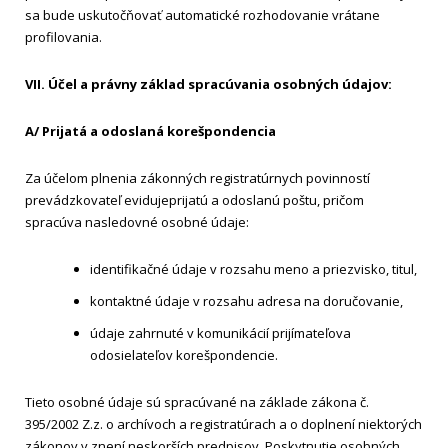
sa bude uskutočňovať automatické rozhodovanie vrátane
profilovania.
VII. Účel a právny základ spracúvania osobných údajov:
A/ Prijatá a odoslaná korešpondencia
Za účelom plnenia zákonných registratúrnych povinností
prevádzkovateľ evidujeprijatú a odoslanú poštu, pričom
spracúva nasledovné osobné údaje:
identifikačné údaje v rozsahu meno a priezvisko, titul,
kontaktné údaje v rozsahu adresa na doručovanie,
údaje zahrnuté v komunikácií prijímateľova
odosielateľov korešpondencie.
Tieto osobné údaje sú spracúvané na základe zákona č.
395/2002 Z.z. o archívoch a registratúrach a o doplnení niektorých
zákonov v znení neskorších predpisov. Poskytnutie osobných