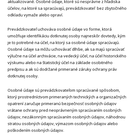
aktualizované. Osobné údaje, ktoré sú nesprávne z hľadiska
účelov, na ktoré sa spracúvajú, prevádzkovateľ bez zbytočného
odkladu vymaže alebo opraví.
Prevádzkovateľ uchováva osobné údaje vo forme, ktorá
umožňuje identifikáciu dotknutej osoby najneskôr dovtedy, kým
je to potrebné na účel, na ktorý sa osobné údaje spracúvajú.
Osobné údaje sa môžu uchovávať dlhšie, ak sa majú spracúvať
výlučne na účel archivácie, na vedecký účel, na účel historického
výskumu alebo na štatistický účel na základe osobitného
predpisu a ak sú dodržané primerané záruky ochrany práv
dotknutej osoby.
Osobné údaje sú prevádzkovateľom spracúvané spôsobom,
ktorý prostredníctvom primeraných technických a organizačných
opatrení zaručuje primeranú bezpečnosť osobných údajov
vrátane ochrany pred neoprávneným spracúvaním osobných
údajov, nezákonným spracúvaním osobných údajov, náhodnou
stratou osobných údajov, výmazom osobných údajov alebo
poškodením osobných údajov.