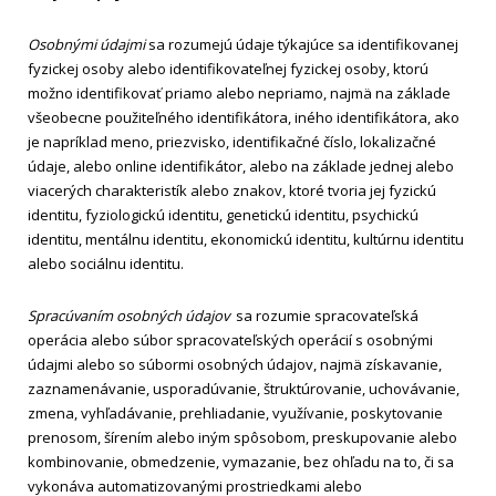
Osobnými údajmi
sa rozumejú údaje týkajúce sa identifikovanej
fyzickej osoby alebo identifikovateľnej fyzickej osoby, ktorú
možno identifikovať priamo alebo nepriamo, najmä na základe
všeobecne použiteľného identifikátora, iného identifikátora, ako
je napríklad meno, priezvisko, identifikačné číslo, lokalizačné
údaje, alebo online identifikátor, alebo na základe jednej alebo
viacerých charakteristík alebo znakov, ktoré tvoria jej fyzickú
identitu, fyziologickú identitu, genetickú identitu, psychickú
identitu, mentálnu identitu, ekonomickú identitu, kultúrnu identitu
alebo sociálnu identitu.
Spracúvaním
osobných údajov
sa rozumie spracovateľská
operácia alebo súbor spracovateľských operácií s osobnými
údajmi alebo so súbormi osobných údajov, najmä získavanie,
zaznamenávanie, usporadúvanie, štruktúrovanie, uchovávanie,
zmena, vyhľadávanie, prehliadanie, využívanie, poskytovanie
prenosom, šírením alebo iným spôsobom, preskupovanie alebo
kombinovanie, obmedzenie, vymazanie, bez ohľadu na to, či sa
vykonáva automatizovanými prostriedkami alebo