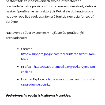
nastaviť tak, že v nastaveniach svojho internetového
prehliadača môže použitie súborov cookies odmietnuť, alebo si
nastaviť používanie len niektorých. Pokiaľ ale dotknutá osoba
nepovolí použitie cookies, niektoré funkcie nemusia fungovať
správne.
Nastavenia súborov cookies v najčastejšie používaných
prehliadačoch:
Chrome –
https://support.google.com/accounts/answer/61416?
hl=cs
Firefox –
https://support.mozilla.org/cs/kb/vymazani-
cookies
Internet Explorer –
https://support.microsoft.com/cs-
cz/products/security
.
Podrobnosti o použitých súboroch cookies: