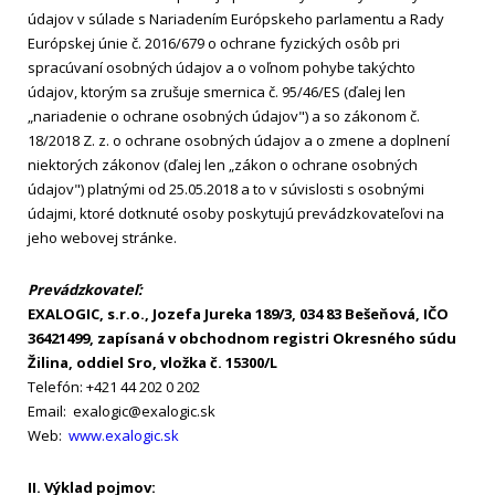
údajov v súlade s Nariadením Európskeho parlamentu a Rady
Európskej únie č. 2016/679 o ochrane fyzických osôb pri
spracúvaní osobných údajov a o voľnom pohybe takýchto
údajov, ktorým sa zrušuje smernica č. 95/46/ES (ďalej len
„nariadenie o ochrane osobných údajov") a so zákonom č.
18/2018 Z. z. o ochrane osobných údajov a o zmene a doplnení
niektorých zákonov (ďalej len „zákon o ochrane osobných
údajov") platnými od 25.05.2018 a to v súvislosti s osobnými
údajmi, ktoré dotknuté osoby poskytujú prevádzkovateľovi na
jeho webovej stránke.
Prevádzkovateľ:
EXALOGIC, s.r.o., Jozefa Jureka 189/3, 034 83 Bešeňová, IČO
36421499, zapísaná v obchodnom registri Okresného súdu
Žilina, oddiel Sro, vložka č. 15300/L
Telefón: +421 44 202 0 202
Email: exalogic@exalogic.sk
Web:
www.exalogic.sk
II. Výklad pojmov: